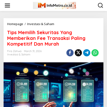
Skip
to
content
Tips
Homepage
/
Investasi & Saham
Memilih
Tips Memilih Sekuritas Yang
Sekuritas
Yang
Memberikan Fee Transaksi Paling
Memberikan
Kompetitif Dan Murah
Fee
Transaksi
Fira Zahwa
March 31, 2026
Paling
Investasi & Saham
Kompetitif
Dan
Murah