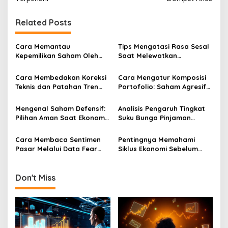
Related Posts
Cara Memantau
Tips Mengatasi Rasa Sesal
Kepemilikan Saham Oleh
Saat Melewatkan
Direksi Sebagai Indikator
Kesempatan Membeli
Kepercayaan Internal
Saham Harga Murah
Cara Membedakan Koreksi
Cara Mengatur Komposisi
Perusahaan
Teknis dan Patahan Tren
Portofolio: Saham Agresif
(Trend Reversal)
vs Saham Konservatif
Mengenal Saham Defensif:
Analisis Pengaruh Tingkat
Pilihan Aman Saat Ekonomi
Suku Bunga Pinjaman
Sedang Tidak Stabil
Terhadap Pertumbuhan
Laba Saham Sektor
Cara Membaca Sentimen
Pentingnya Memahami
Properti
Pasar Melalui Data Fear
Siklus Ekonomi Sebelum
And Greed Index Sebelum
Melakukan Investasi Saham
Membeli
Secara Agresif Di Pasar
Don't Miss