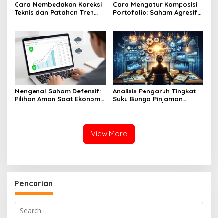
Cara Membedakan Koreksi
Cara Mengatur Komposisi
Teknis dan Patahan Tren
Portofolio: Saham Agresif
(Trend Reversal)
vs Saham Konservatif
Mengenal Saham Defensif:
Analisis Pengaruh Tingkat
Pilihan Aman Saat Ekonomi
Suku Bunga Pinjaman
Sedang Tidak Stabil
Terhadap Pertumbuhan
Laba Saham Sektor
Properti
View More
Pencarian
Search
for: