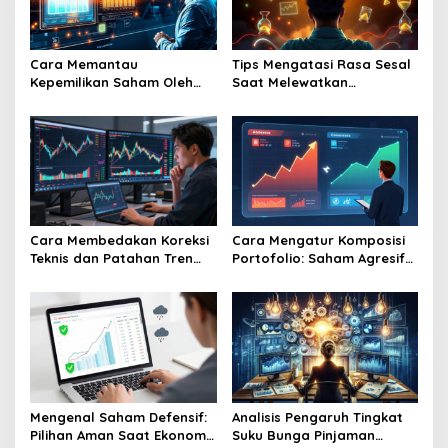
Cara Memantau
Tips Mengatasi Rasa Sesal
Kepemilikan Saham Oleh
Saat Melewatkan
Direksi Sebagai Indikator
Kesempatan Membeli
Kepercayaan Internal
Saham Harga Murah
Perusahaan
Cara Membedakan Koreksi
Cara Mengatur Komposisi
Teknis dan Patahan Tren
Portofolio: Saham Agresif
(Trend Reversal)
vs Saham Konservatif
Mengenal Saham Defensif:
Analisis Pengaruh Tingkat
Pilihan Aman Saat Ekonomi
Suku Bunga Pinjaman