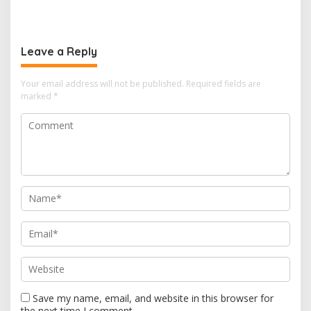
Sedang Tidak Stabil
Terhadap Pertumbuhan
Laba Saham Sektor
Properti
Leave a Reply
Your email address will not be published.
Required fields are
marked
*
Save my name, email, and website in this browser for
the next time I comment.