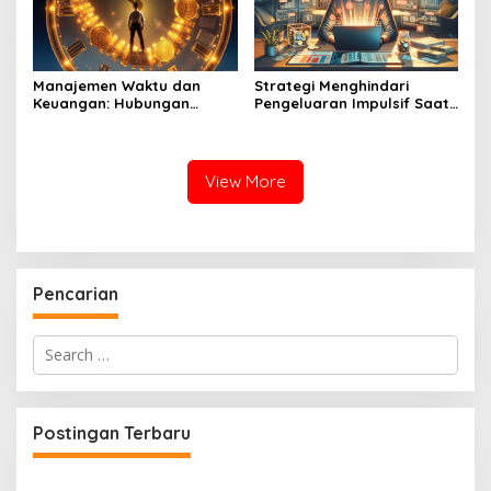
Manajemen Waktu dan
Strategi Menghindari
Keuangan: Hubungan
Pengeluaran Impulsif Saat
Antara Produktivitas dan
Belanja Online Lewat
Cuan
Manajemen Keuangan Yang
Ketat
View More
Pencarian
Search
for:
Postingan Terbaru