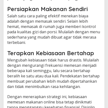
Persiapkan Makanan Sendiri
Salah satu cara paling efektif menekan biaya
adalah dengan memasak sendiri. Selain lebih
hemat, memasak di rumah juga memberi kontrol
pada kualitas gizi dan porsi. Mulailah dengan menu
sederhana yang mudah dibuat agar tidak merasa
terbebani.
Terapkan Kebiasaan Bertahap
Mengubah kebiasaan tidak harus drastis. Mulailah
dengan mengurangi frekuensi memesan menjadi
beberapa kali seminggu, lalu secara bertahap
beralih ke satu atau dua kali. Pendekatan bertahap
membuat perubahan lebih mudah dipertahankan
dan tidak menimbulkan rasa kehilangan.
Dengan menerapkan strategi ini, kebiasaan
memesan makanan online bisa tetap dinikmati
tanpa mengganggu kesehatan finansial. Disiplin,