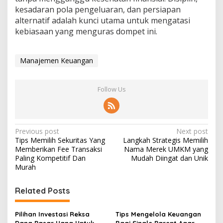
kesadaran pola pengeluaran, dan persiapan
alternatif adalah kunci utama untuk mengatasi
kebiasaan yang menguras dompet ini.
Manajemen Keuangan
Follow Us
Post
Previous post
Next post
Tips Memilih Sekuritas Yang
Langkah Strategis Memilih
navigation
Memberikan Fee Transaksi
Nama Merek UMKM yang
Paling Kompetitif Dan
Mudah Diingat dan Unik
Murah
Related Posts
Pilihan Investasi Reksa
Tips Mengelola Keuangan