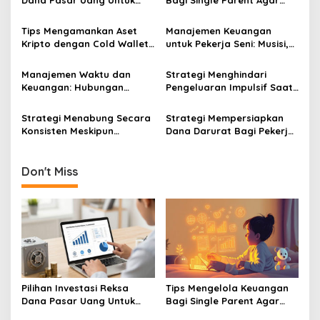
Dana Pasar Uang Untuk
Bagi Single Parent Agar
Pemula Yang Takut Rugi
Kebutuhan Anak Tetap
Terpenuhi
Tips Mengamankan Aset
Manajemen Keuangan
Kripto dengan Cold Wallet
untuk Pekerja Seni: Musisi,
agar Terhindar dari Hack
Pelukis, dan Aktor
Manajemen Waktu dan
Strategi Menghindari
Keuangan: Hubungan
Pengeluaran Impulsif Saat
Antara Produktivitas dan
Belanja Online Lewat
Cuan
Manajemen Keuangan Yang
Strategi Menabung Secara
Strategi Mempersiapkan
Ketat
Konsisten Meskipun
Dana Darurat Bagi Pekerja
Penghasilan Anda Masih
Sektor Informal Dengan
Tergolong Pas-Pasan
Pendapatan Tidak Menentu
Setiap Bulan
Don't Miss
Pilihan Investasi Reksa
Tips Mengelola Keuangan
Dana Pasar Uang Untuk
Bagi Single Parent Agar
Pemula Yang Takut Rugi
Kebutuhan Anak Tetap