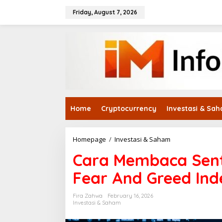
Skip
to
Friday, August 7, 2026
content
Home
Cryptocurrency
Investasi & Sa
Cara
Homepage
/
Investasi & Saham
Membaca
Cara Membaca Sent
Sentimen
Pasar
Fear And Greed In
Melalui
Data
Fear
Fira Zahwa
February 16, 2026
And
Investasi & Saham
Greed
Index