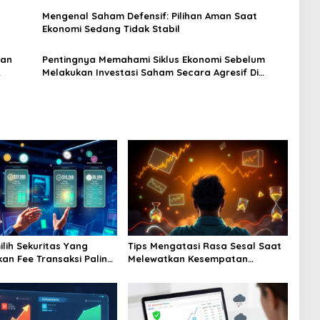
Mengenal Saham Defensif: Pilihan Aman Saat
Ekonomi Sedang Tidak Stabil
man
Pentingnya Memahami Siklus Ekonomi Sebelum
Melakukan Investasi Saham Secara Agresif Di
Pasar
ilih Sekuritas Yang
Tips Mengatasi Rasa Sesal Saat
an Fee Transaksi Paling
Melewatkan Kesempatan
if Dan Murah
Membeli Saham Harga Murah