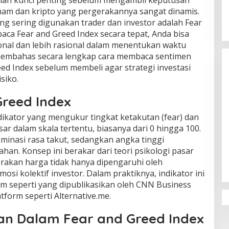
ah kunci penting sebelum mengambil keputusan
aham dan kripto yang pergerakannya sangat dinamis.
ang sering digunakan trader dan investor adalah Fear
ca Fear and Greed Index secara tepat, Anda bisa
nal dan lebih rasional dalam menentukan waktu
n membahas secara lengkap cara membaca sentimen
eed Index sebelum membeli agar strategi investasi
siko.
Greed Index
dikator yang mengukur tingkat ketakutan (fear) dan
ar dalam skala tertentu, biasanya dari 0 hingga 100.
inasi rasa takut, sedangkan angka tinggi
an. Konsep ini berakar dari teori psikologi pasar
akan harga tidak hanya dipengaruhi oleh
mosi kolektif investor. Dalam praktiknya, indikator ini
am seperti yang dipublikasikan oleh CNN Business
atform seperti Alternative.me.
an Dalam Fear and Greed Index