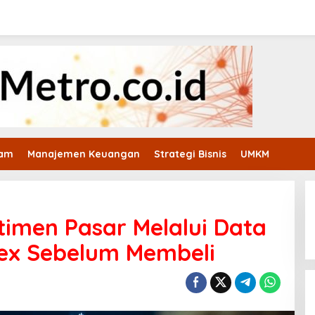
ham
Manajemen Keuangan
Strategi Bisnis
UMKM
imen Pasar Melalui Data
dex Sebelum Membeli