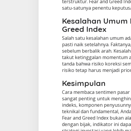
terstruktur. Fear and Greed In
satu-satunya penentu keputus
Kesalahan Umum 
Greed Index
Salah satu kesalahan umum ada
pasti naik setelahnya. Faktanya
sebelum berbalik arah. Kesalah
takut ketinggalan momentum at
tanda bahwa risiko koreksi sem
risiko tetap harus menjadi prio
Kesimpulan
Cara membaca sentimen pasar m
sangat penting untuk menghin
indeks, komponen penyusunnya
teknikal dan fundamental, Anda
Fear and Greed Index bukan alat
dengan bijak, indikator ini d
strategi investasi yang lebih m