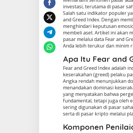
Memahami sentimen pasar adal
investasi, terutama di pasar s
Salah satu indikator populer y
and Greed Index. Dengan memba
menghindari keputusan emosio
membeli aset. Artikel ini aka
pasar melalui data Fear and Gr
Anda lebih terukur dan minim ri
Apa Itu Fear and 
Fear and Greed Index adalah in
keserakahan (greed) pelaku pas
Angka rendah menunjukkan dom
menandakan dominasi keserakah
yang menyatakan bahwa perger
fundamental, tetapi juga oleh e
sering digunakan di pasar sah
serta di pasar kripto melalui pl
Komponen Penilai