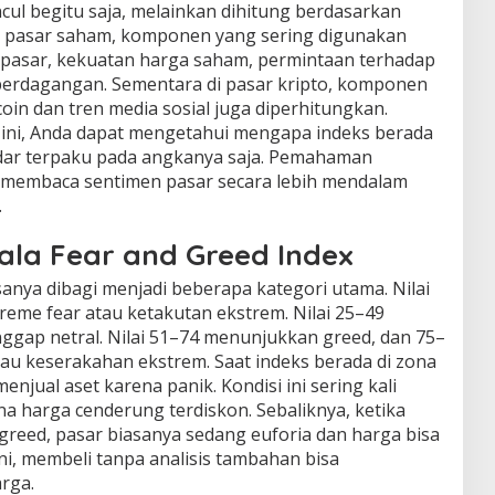
cul begitu saja, melainkan dihitung berdasarkan
da pasar saham, komponen yang sering digunakan
m pasar, kekuatan harga saham, permintaan terhadap
 perdagangan. Sementara di pasar kripto, komponen
oin dan tren media sosial juga diperhitungkan.
i, Anda dapat mengetahui mengapa indeks berada
kadar terpaku pada angkanya saja. Pemahaman
membaca sentimen pasar secara lebih mendalam
.
la Fear and Greed Index
sanya dibagi menjadi beberapa kategori utama. Nilai
reme fear atau ketakutan ekstrem. Nilai 25–49
nggap netral. Nilai 51–74 menunjukkan greed, dan 75–
au keserakahan ekstrem. Saat indeks berada di zona
enjual aset karena panik. Kondisi ini sering kali
a harga cenderung terdiskon. Sebaliknya, ketika
greed, pasar biasanya sedang euforia dan harga bisa
ini, membeli tanpa analisis tambahan bisa
rga.