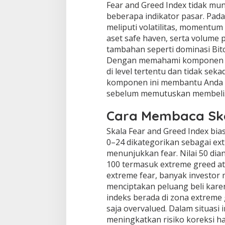
Fear and Greed Index tidak mun
beberapa indikator pasar. Pa
meliputi volatilitas, momentu
aset safe haven, serta volume
tambahan seperti dominasi Bitc
Dengan memahami komponen in
di level tertentu dan tidak se
komponen ini membantu Anda 
sebelum memutuskan membeli
Cara Membaca Ska
Skala Fear and Greed Index bia
0–24 dikategorikan sebagai ext
menunjukkan fear. Nilai 50 dia
100 termasuk extreme greed at
extreme fear, banyak investor m
menciptakan peluang beli karen
indeks berada di zona extreme 
saja overvalued. Dalam situasi 
meningkatkan risiko koreksi ha