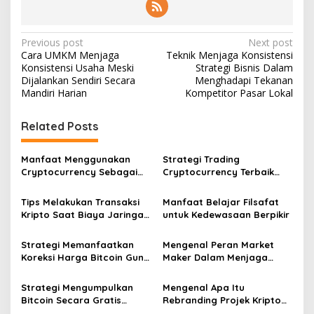
Post
Previous post
Next post
Cara UMKM Menjaga
Teknik Menjaga Konsistensi
navigation
Konsistensi Usaha Meski
Strategi Bisnis Dalam
Dijalankan Sendiri Secara
Menghadapi Tekanan
Mandiri Harian
Kompetitor Pasar Lokal
Related Posts
Manfaat Menggunakan
Strategi Trading
Cryptocurrency Sebagai
Cryptocurrency Terbaik
Alat Pembayaran Digital Di
Tahun Dua Ribu Dua Puluh
Era Ekonomi Baru
Enam Mendatang
Tips Melakukan Transaksi
Manfaat Belajar Filsafat
Kripto Saat Biaya Jaringan
untuk Kedewasaan Berpikir
Murah
Strategi Memanfaatkan
Mengenal Peran Market
Koreksi Harga Bitcoin Guna
Maker Dalam Menjaga
Melakukan Akumulasi Aset
Stabilitas Harga Di Bursa
Jangka Panjang
Kripto
Strategi Mengumpulkan
Mengenal Apa Itu
Bitcoin Secara Gratis
Rebranding Projek Kripto
Melalui Berbagai Platform
dan Dampaknya Terhadap