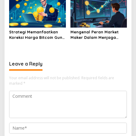
Strategi Memanfaatkan
Mengenal Peran Market
Koreksi Harga Bitcoin Guna
Maker Dalam Menjaga
Melakukan Akumulasi Aset
Stabilitas Harga Di Bursa
Jangka Panjang
Kripto
Leave a Reply
Your email address will not be published.
Required fields are
marked
*