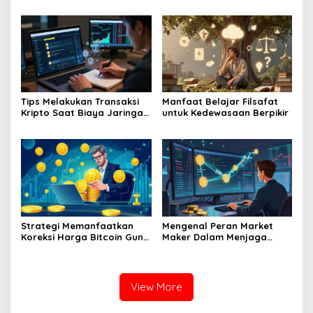
Era Ekonomi Baru
Enam Mendatang
Tips Melakukan Transaksi
Manfaat Belajar Filsafat
Kripto Saat Biaya Jaringan
untuk Kedewasaan Berpikir
Murah
Strategi Memanfaatkan
Mengenal Peran Market
Koreksi Harga Bitcoin Guna
Maker Dalam Menjaga
Melakukan Akumulasi Aset
Stabilitas Harga Di Bursa
Jangka Panjang
Kripto
View More