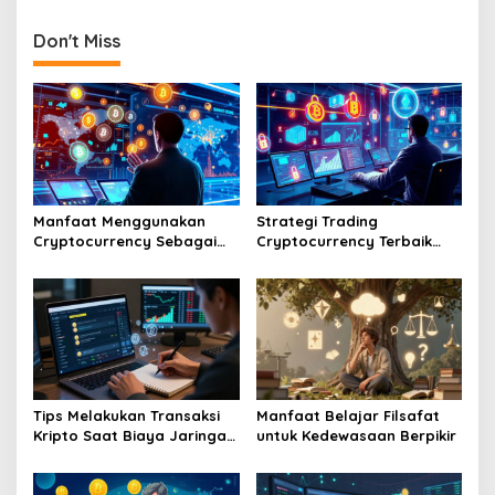
Faucet Terpercaya
Harga Pasar
Sekarang
Don't Miss
Manfaat Menggunakan
Strategi Trading
Cryptocurrency Sebagai
Cryptocurrency Terbaik
Alat Pembayaran Digital Di
Tahun Dua Ribu Dua Puluh
Era Ekonomi Baru
Enam Mendatang
Tips Melakukan Transaksi
Manfaat Belajar Filsafat
Kripto Saat Biaya Jaringan
untuk Kedewasaan Berpikir
Murah