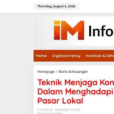
Skip
to
Thursday, August 6, 2026
content
Home
Cryptocurrency
Investasi & Sa
Teknik
Homepage
/
Bisnis & Keuangan
Menjaga
Teknik Menjaga Kons
Konsistensi
Strategi
Dalam Menghadapi 
Bisnis
Dalam
Pasar Lokal
Menghadapi
Tekanan
Kompetitor
Fira Zahwa
December 22, 2025
Pasar
Bisnis & Keuangan