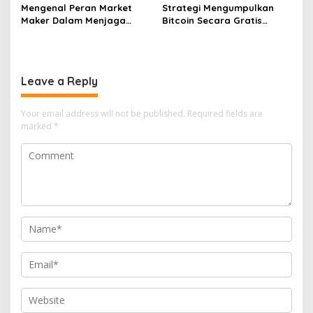
Mengenal Peran Market
Strategi Mengumpulkan
Maker Dalam Menjaga
Bitcoin Secara Gratis
Stabilitas Harga Di Bursa
Melalui Berbagai Platform
Kripto
Faucet Terpercaya
Sekarang
Leave a Reply
Your email address will not be published.
Required fields are
marked
*