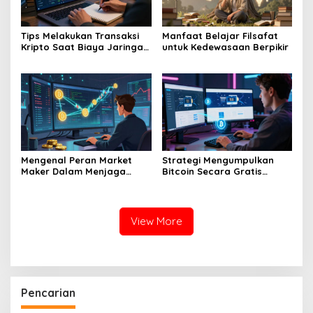
Tips Melakukan Transaksi
Manfaat Belajar Filsafat
Kripto Saat Biaya Jaringan
untuk Kedewasaan Berpikir
Murah
Mengenal Peran Market
Strategi Mengumpulkan
Maker Dalam Menjaga
Bitcoin Secara Gratis
Stabilitas Harga Di Bursa
Melalui Berbagai Platform
Kripto
Faucet Terpercaya
Sekarang
View More
Pencarian