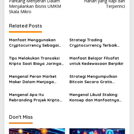
Pantang Menyerah Dalam
Harian yang Rapi dan
Menjalankan Bisnis UMKM
Terperinci
Skala Mikro
Related Posts
Manfaat Menggunakan
Strategi Trading
Cryptocurrency Sebagai
Cryptocurrency Terbaik
Alat Pembayaran Digital Di
Tahun Dua Ribu Dua Puluh
Era Ekonomi Baru
Enam Mendatang
Tips Melakukan Transaksi
Manfaat Belajar Filsafat
Kripto Saat Biaya Jaringan
untuk Kedewasaan Berpikir
Murah
Mengenal Peran Market
Strategi Mengumpulkan
Maker Dalam Menjaga
Bitcoin Secara Gratis
Stabilitas Harga Di Bursa
Melalui Berbagai Platform
Kripto
Faucet Terpercaya
Mengenal Apa Itu
Mengenal Likuid Staking:
Sekarang
Rebranding Projek Kripto
Konsep dan Manfaatnya
dan Dampaknya Terhadap
bagi Investor Kripto
Harga Pasar
Don't Miss