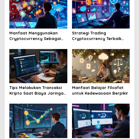
Manfaat Menggunakan
Strategi Trading
Cryptocurrency Sebagai
Cryptocurrency Terbaik
Alat Pembayaran Digital Di
Tahun Dua Ribu Dua Puluh
Era Ekonomi Baru
Enam Mendatang
Tips Melakukan Transaksi
Manfaat Belajar Filsafat
Kripto Saat Biaya Jaringan
untuk Kedewasaan Berpikir
Murah