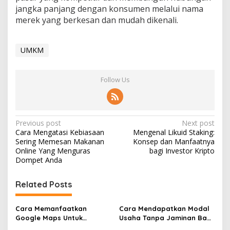
jangka panjang dengan konsumen melalui nama
merek yang berkesan dan mudah dikenali.
UMKM
Follow Us
Post
Previous post
Next post
Cara Mengatasi Kebiasaan
Mengenal Likuid Staking:
navigation
Sering Memesan Makanan
Konsep dan Manfaatnya
Online Yang Menguras
bagi Investor Kripto
Dompet Anda
Related Posts
Cara Memanfaatkan
Cara Mendapatkan Modal
Google Maps Untuk
Usaha Tanpa Jaminan Bagi
Menarik Pelanggan Baru Ke
Pelaku UMKM Pemula