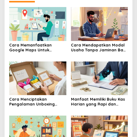
Cara Memanfaatkan
Cara Mendapatkan Modal
Google Maps Untuk
Usaha Tanpa Jaminan Bagi
Menarik Pelanggan Baru Ke
Pelaku UMKM Pemula
Toko UMKM
Banget
Cara Menciptakan
Manfaat Memiliki Buku Kas
Pengalaman Unboxing
Harian yang Rapi dan
Yang Berkesan Bagi
Terperinci
Pembeli Online Produk
UMKM