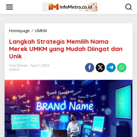
Skip
to
content
Langkah
Homepage
/
UMKM
Strategis
Langkah Strategis Memilih Nama
Memilih
Nama
Merek UMKM yang Mudah Diingat dan
Merek
Unik
UMKM
yang
Fira Zahwa
April 1, 2026
Mudah
UMKM
Diingat
dan
Unik