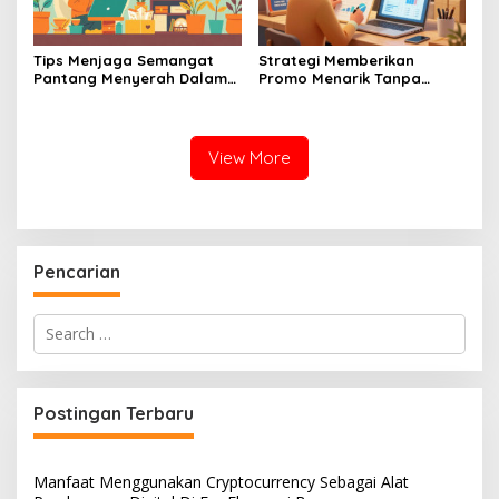
Tips Menjaga Semangat
Strategi Memberikan
Pantang Menyerah Dalam
Promo Menarik Tanpa
Menjalankan Bisnis UMKM
Membuat Bisnis UMKM Anda
Skala Mikro
Mengalami Kerugian
View More
Pencarian
Search
for:
Postingan Terbaru
Manfaat Menggunakan Cryptocurrency Sebagai Alat