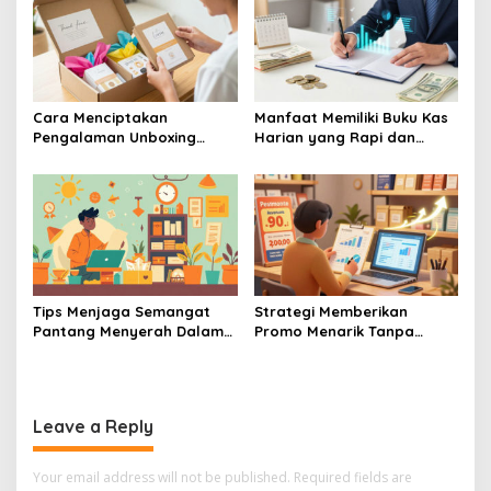
Cara Menciptakan
Manfaat Memiliki Buku Kas
Pengalaman Unboxing
Harian yang Rapi dan
Yang Berkesan Bagi
Terperinci
Pembeli Online Produk
UMKM
Tips Menjaga Semangat
Strategi Memberikan
Pantang Menyerah Dalam
Promo Menarik Tanpa
Menjalankan Bisnis UMKM
Membuat Bisnis UMKM Anda
Skala Mikro
Mengalami Kerugian
Leave a Reply
Your email address will not be published.
Required fields are