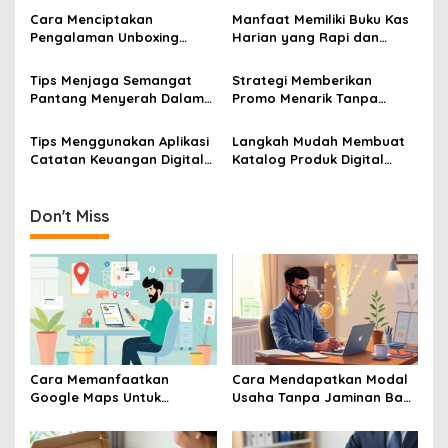
Toko UMKM
Banget
Cara Menciptakan
Manfaat Memiliki Buku Kas
Pengalaman Unboxing
Harian yang Rapi dan
Yang Berkesan Bagi
Terperinci
Pembeli Online Produk
Tips Menjaga Semangat
Strategi Memberikan
UMKM
Pantang Menyerah Dalam
Promo Menarik Tanpa
Menjalankan Bisnis UMKM
Membuat Bisnis UMKM Anda
Skala Mikro
Mengalami Kerugian
Tips Menggunakan Aplikasi
Langkah Mudah Membuat
Catatan Keuangan Digital
Katalog Produk Digital
Untuk Memantau
Menggunakan Aplikasi
Keuntungan UMKM Anda
Gratisan di Smartphone
Don't Miss
Cara Memanfaatkan
Cara Mendapatkan Modal
Google Maps Untuk
Usaha Tanpa Jaminan Bagi
Menarik Pelanggan Baru Ke
Pelaku UMKM Pemula
Toko UMKM
Banget