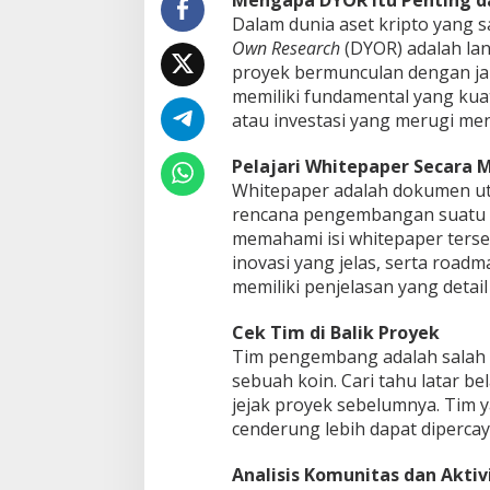
Mengapa DYOR Itu Penting d
Dalam dunia aset kripto yang s
Own Research
(DYOR) adalah la
proyek bermunculan dengan ja
memiliki fundamental yang kuat
atau investasi yang merugi menj
Pelajari Whitepaper Secara
Whitepaper adalah dokumen ut
rencana pengembangan suatu p
memahami isi whitepaper terseb
inovasi yang jelas, serta road
memiliki penjelasan yang detail
Cek Tim di Balik Proyek
Tim pengembang adalah salah s
sebuah koin. Cari tahu latar b
jejak proyek sebelumnya. Tim y
cenderung lebih dapat dipercaya
Analisis Komunitas dan Aktiv