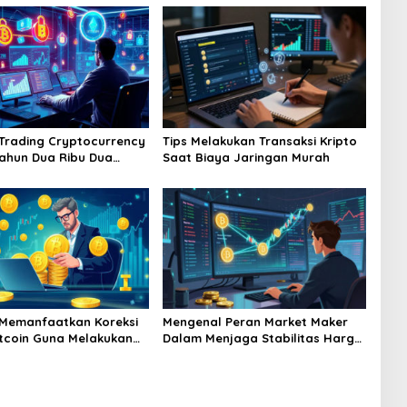
 Trading Cryptocurrency
Tips Melakukan Transaksi Kripto
Tahun Dua Ribu Dua
Saat Biaya Jaringan Murah
nam Mendatang
 Memanfaatkan Koreksi
Mengenal Peran Market Maker
tcoin Guna Melakukan
Dalam Menjaga Stabilitas Harga
i Aset Jangka Panjang
Di Bursa Kripto