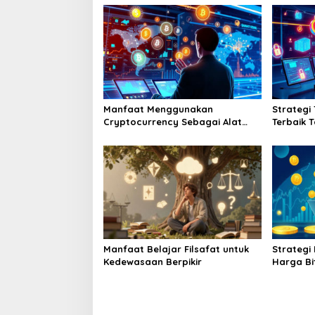
Manfaat Menggunakan
Strategi
Cryptocurrency Sebagai Alat
Terbaik 
Pembayaran Digital Di Era
Puluh E
Ekonomi Baru
Manfaat Belajar Filsafat untuk
Strategi
Kedewasaan Berpikir
Harga Bi
Akumulas