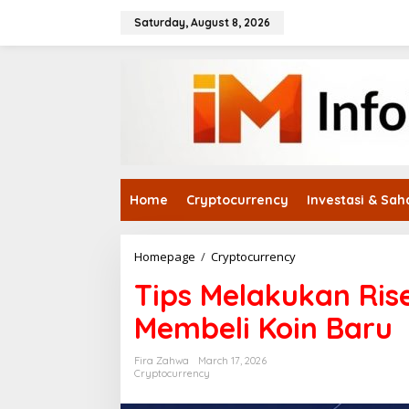
Skip
to
Saturday, August 8, 2026
content
Home
Cryptocurrency
Investasi & Sa
Tips
Homepage
/
Cryptocurrency
Melakukan
Tips Melakukan Ris
Riset
Mandiri
Membeli Koin Baru
(DYOR)
Sebelum
Membeli
Fira Zahwa
March 17, 2026
Koin
Cryptocurrency
Baru