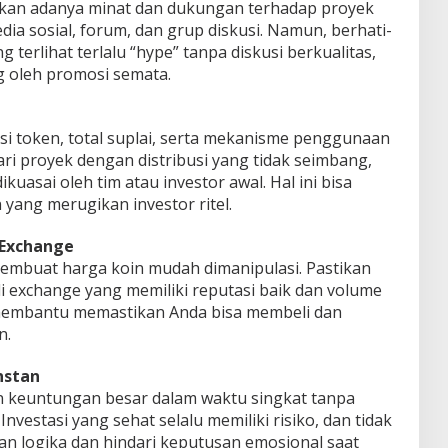
kan adanya minat dan dukungan terhadap proyek
media sosial, forum, dan grup diskusi. Namun, berhati-
 terlihat terlalu “hype” tanpa diskusi berkualitas,
g oleh promosi semata.
i token, total suplai, serta mekanisme penggunaan
ri proyek dengan distribusi yang tidak seimbang,
kuasai oleh tim atau investor awal. Hal ini bisa
 yang merugikan investor ritel.
g Exchange
membuat harga koin mudah dimanipulasi. Pastikan
di exchange yang memiliki reputasi baik dan volume
membantu memastikan Anda bisa membeli dan
n.
nstan
n keuntungan besar dalam waktu singkat tanpa
 Investasi yang sehat selalu memiliki risiko, dan tidak
kan logika dan hindari keputusan emosional saat