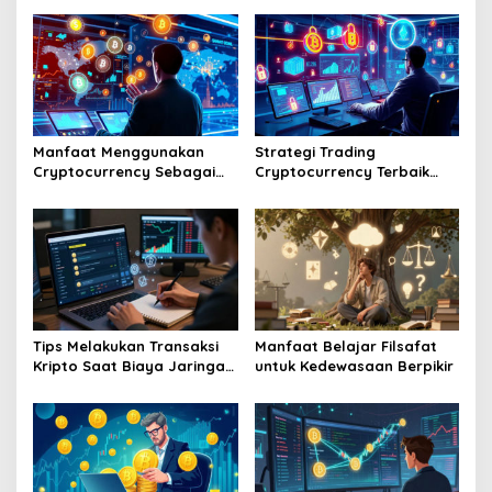
Manfaat Menggunakan
Strategi Trading
Cryptocurrency Sebagai
Cryptocurrency Terbaik
Alat Pembayaran Digital Di
Tahun Dua Ribu Dua Puluh
Era Ekonomi Baru
Enam Mendatang
Tips Melakukan Transaksi
Manfaat Belajar Filsafat
Kripto Saat Biaya Jaringan
untuk Kedewasaan Berpikir
Murah