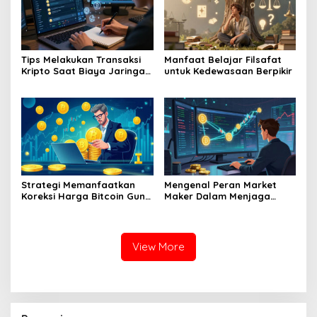
Tips Melakukan Transaksi
Manfaat Belajar Filsafat
Kripto Saat Biaya Jaringan
untuk Kedewasaan Berpikir
Murah
Strategi Memanfaatkan
Mengenal Peran Market
Koreksi Harga Bitcoin Guna
Maker Dalam Menjaga
Melakukan Akumulasi Aset
Stabilitas Harga Di Bursa
Jangka Panjang
Kripto
View More