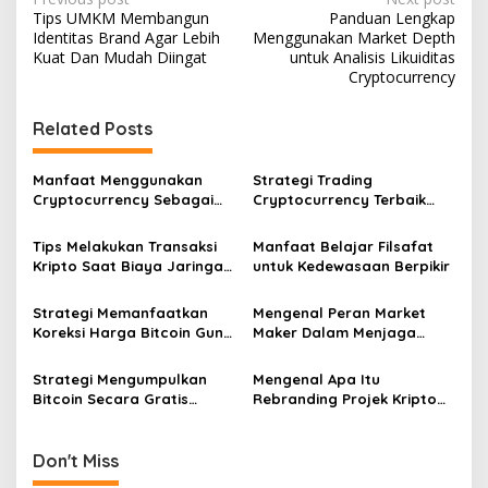
Post
Tips UMKM Membangun
Panduan Lengkap
navigation
Identitas Brand Agar Lebih
Menggunakan Market Depth
Kuat Dan Mudah Diingat
untuk Analisis Likuiditas
Cryptocurrency
Related Posts
Manfaat Menggunakan
Strategi Trading
Cryptocurrency Sebagai
Cryptocurrency Terbaik
Alat Pembayaran Digital Di
Tahun Dua Ribu Dua Puluh
Era Ekonomi Baru
Enam Mendatang
Tips Melakukan Transaksi
Manfaat Belajar Filsafat
Kripto Saat Biaya Jaringan
untuk Kedewasaan Berpikir
Murah
Strategi Memanfaatkan
Mengenal Peran Market
Koreksi Harga Bitcoin Guna
Maker Dalam Menjaga
Melakukan Akumulasi Aset
Stabilitas Harga Di Bursa
Jangka Panjang
Kripto
Strategi Mengumpulkan
Mengenal Apa Itu
Bitcoin Secara Gratis
Rebranding Projek Kripto
Melalui Berbagai Platform
dan Dampaknya Terhadap
Faucet Terpercaya
Harga Pasar
Sekarang
Don't Miss