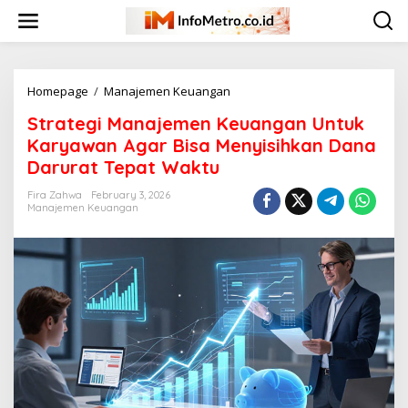
Skip
to
content
Strategi
Homepage
/
Manajemen Keuangan
Manajemen
Strategi Manajemen Keuangan Untuk
Keuangan
Untuk
Karyawan Agar Bisa Menyisihkan Dana
Karyawan
Darurat Tepat Waktu
Agar
Bisa
Fira Zahwa
February 3, 2026
Menyisihkan
Manajemen Keuangan
Dana
Darurat
Tepat
Waktu