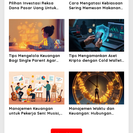
Pilihan Investasi Reksa
Cara Mengatasi Kebiasaan
Dana Pasar Uang Untuk
Sering Memesan Makanan
Pemula Yang Takut Rugi
Online Yang Menguras
Dompet Anda
Tips Mengelola Keuangan
Tips Mengamankan Aset
Bagi Single Parent Agar
Kripto dengan Cold Wallet
Kebutuhan Anak Tetap
agar Terhindar dari Hack
Terpenuhi
Manajemen Keuangan
Manajemen Waktu dan
untuk Pekerja Seni: Musisi,
Keuangan: Hubungan
Pelukis, dan Aktor
Antara Produktivitas dan
Cuan