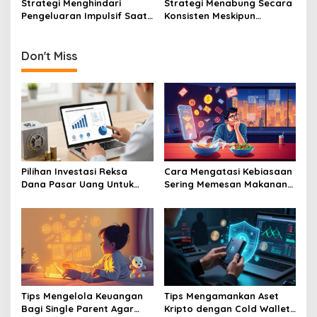
Strategi Menghindari
Strategi Menabung Secara
Pengeluaran Impulsif Saat
Konsisten Meskipun
Belanja Online Lewat
Penghasilan Anda Masih
Manajemen Keuangan Yang
Tergolong Pas-Pasan
Ketat
Setiap Bulan
Don't Miss
Pilihan Investasi Reksa
Cara Mengatasi Kebiasaan
Dana Pasar Uang Untuk
Sering Memesan Makanan
Pemula Yang Takut Rugi
Online Yang Menguras
Dompet Anda
Tips Mengelola Keuangan
Tips Mengamankan Aset
Bagi Single Parent Agar
Kripto dengan Cold Wallet