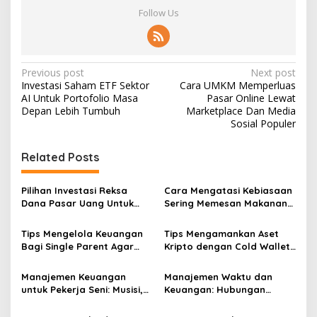
Follow Us
Post
Previous post
Next post
Investasi Saham ETF Sektor
Cara UMKM Memperluas
navigation
AI Untuk Portofolio Masa
Pasar Online Lewat
Depan Lebih Tumbuh
Marketplace Dan Media
Sosial Populer
Related Posts
Pilihan Investasi Reksa
Cara Mengatasi Kebiasaan
Dana Pasar Uang Untuk
Sering Memesan Makanan
Pemula Yang Takut Rugi
Online Yang Menguras
Dompet Anda
Tips Mengelola Keuangan
Tips Mengamankan Aset
Bagi Single Parent Agar
Kripto dengan Cold Wallet
Kebutuhan Anak Tetap
agar Terhindar dari Hack
Terpenuhi
Manajemen Keuangan
Manajemen Waktu dan
untuk Pekerja Seni: Musisi,
Keuangan: Hubungan
Pelukis, dan Aktor
Antara Produktivitas dan
Cuan