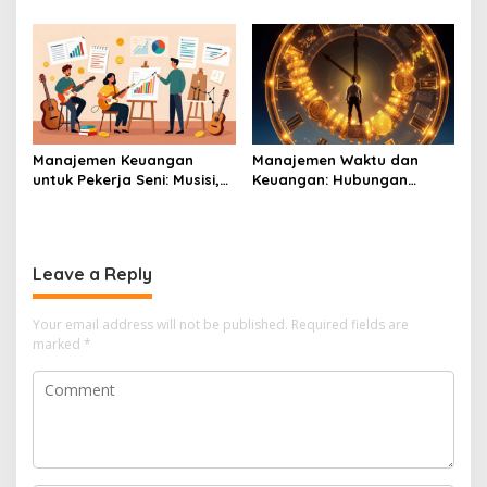
Kebutuhan Anak Tetap
agar Terhindar dari Hack
Terpenuhi
Manajemen Keuangan
Manajemen Waktu dan
untuk Pekerja Seni: Musisi,
Keuangan: Hubungan
Pelukis, dan Aktor
Antara Produktivitas dan
Cuan
Leave a Reply
Your email address will not be published.
Required fields are
marked
*