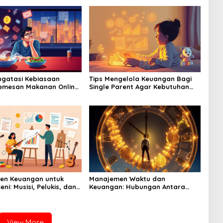
gatasi Kebiasaan
Tips Mengelola Keuangan Bagi
emesan Makanan Online
Single Parent Agar Kebutuhan
nguras Dompet Anda
Anak Tetap Terpenuhi
en Keuangan untuk
Manajemen Waktu dan
eni: Musisi, Pelukis, dan
Keuangan: Hubungan Antara
Produktivitas dan Cuan
View More