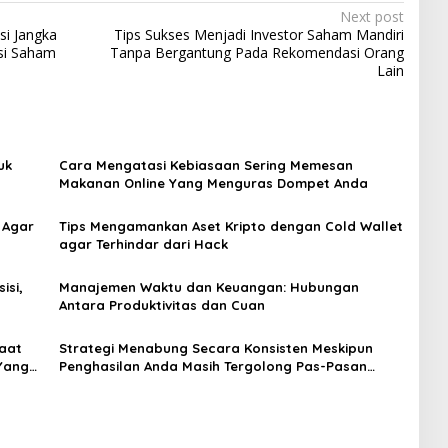
Next post
si Jangka
Tips Sukses Menjadi Investor Saham Mandiri
si Saham
Tanpa Bergantung Pada Rekomendasi Orang
Lain
uk
Cara Mengatasi Kebiasaan Sering Memesan
Makanan Online Yang Menguras Dompet Anda
 Agar
Tips Mengamankan Aset Kripto dengan Cold Wallet
agar Terhindar dari Hack
isi,
Manajemen Waktu dan Keuangan: Hubungan
Antara Produktivitas dan Cuan
Saat
Strategi Menabung Secara Konsisten Meskipun
Yang
Penghasilan Anda Masih Tergolong Pas-Pasan
Setiap Bulan