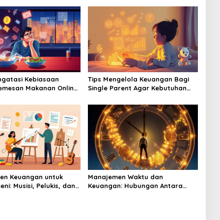
gatasi Kebiasaan
Tips Mengelola Keuangan Bagi
emesan Makanan Online
Single Parent Agar Kebutuhan
nguras Dompet Anda
Anak Tetap Terpenuhi
en Keuangan untuk
Manajemen Waktu dan
eni: Musisi, Pelukis, dan
Keuangan: Hubungan Antara
Produktivitas dan Cuan