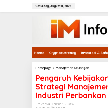
Skip
to
Saturday, August 8, 2026
content
Home
Cryptocurrency
Investasi & Sa
Pengaruh
Homepage
/
Manajemen Keuangan
Kebijakan
Pengaruh Kebijaka
Suku
Bunga
Strategi Manajeme
Terhadap
Strategi
Industri Perbankan
Manajemen
Keuangan
Di
Fira Zahwa
February 7, 2026
Sektor
Manajemen Keuangan