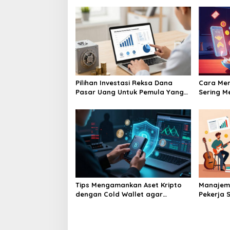
Pilihan Investasi Reksa Dana
Cara Men
Pasar Uang Untuk Pemula Yang
Sering M
Takut Rugi
Yang Me
Tips Mengamankan Aset Kripto
Manajem
dengan Cold Wallet agar
Pekerja S
Terhindar dari Hack
Aktor