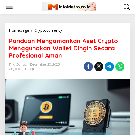
Skip
to
content
Panduan
Homepage
/
Cryptocurrency
Mengamankan
Panduan Mengamankan Aset Crypto
Aset
Crypto
Menggunakan Wallet Dingin Secara
Menggunakan
Profesional Aman
Wallet
Dingin
Fira Zahwa
December 20, 2025
Secara
Cryptocurrency
Profesional
Aman