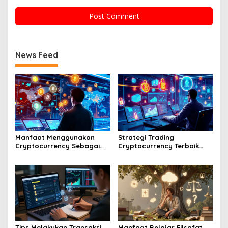
News Feed
Manfaat Menggunakan
Strategi Trading
Cryptocurrency Sebagai
Cryptocurrency Terbaik
Alat Pembayaran Digital Di
Tahun Dua Ribu Dua Puluh
Era Ekonomi Baru
Enam Mendatang
Tips Melakukan Transaksi
Manfaat Belajar Filsafat