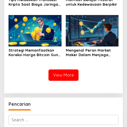
Kripto Saat Biaya Jaringan
untuk Kedewasaan Berpikir
Murah
Strategi Memanfaatkan
Mengenal Peran Market
Koreksi Harga Bitcoin Guna
Maker Dalam Menjaga
Melakukan Akumulasi Aset
Stabilitas Harga Di Bursa
Jangka Panjang
Kripto
View More
Pencarian
Search
for: