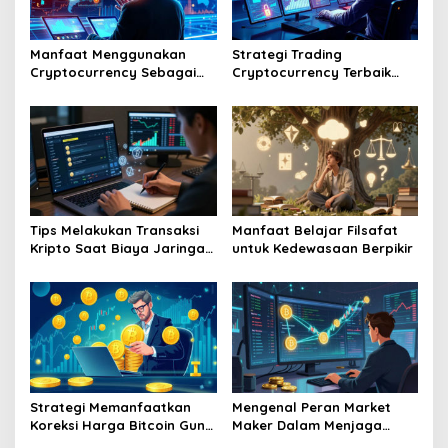
Manfaat Menggunakan
Strategi Trading
Cryptocurrency Sebagai
Cryptocurrency Terbaik
Alat Pembayaran Digital Di
Tahun Dua Ribu Dua Puluh
Era Ekonomi Baru
Enam Mendatang
Tips Melakukan Transaksi
Manfaat Belajar Filsafat
Kripto Saat Biaya Jaringan
untuk Kedewasaan Berpikir
Murah
Strategi Memanfaatkan
Mengenal Peran Market
Koreksi Harga Bitcoin Guna
Maker Dalam Menjaga
Melakukan Akumulasi Aset
Stabilitas Harga Di Bursa