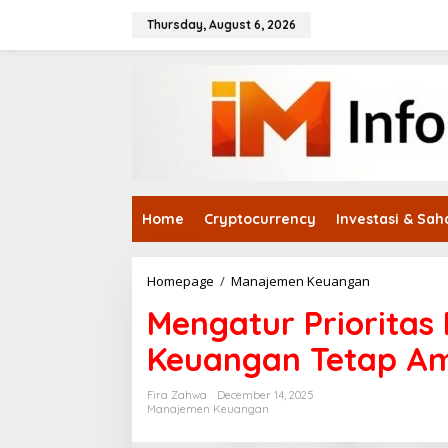
Skip
to
Thursday, August 6, 2026
content
Home
Cryptocurrency
Investasi & Sa
Mengatur
Homepage
/
Manajemen Keuangan
Prioritas
Mengatur Prioritas
Pengeluaran
agar
Keuangan Tetap Am
Keuangan
Tetap
Aman
Fira Zahwa
December 14, 2025
dan
Manajemen Keuangan
Tidak
Berantakan