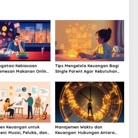
gatasi Kebiasaan
Tips Mengelola Keuangan Bagi
emesan Makanan Online
Single Parent Agar Kebutuhan
nguras Dompet Anda
Anak Tetap Terpenuhi
en Keuangan untuk
Manajemen Waktu dan
eni: Musisi, Pelukis, dan
Keuangan: Hubungan Antara
Produktivitas dan Cuan