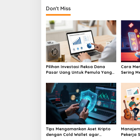
Don't Miss
Pilihan Investasi Reksa Dana
Cara Men
Pasar Uang Untuk Pemula Yang
Sering M
Takut Rugi
Yang Me
Tips Mengamankan Aset Kripto
Manajem
dengan Cold Wallet agar
Pekerja S
Terhindar dari Hack
Aktor