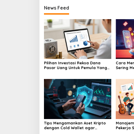
News Feed
Pilihan Investasi Reksa Dana
Cara Men
Pasar Uang Untuk Pemula Yang
Sering M
Takut Rugi
Yang Me
Tips Mengamankan Aset Kripto
Manajem
dengan Cold Wallet agar
Pekerja S
Terhindar dari Hack
Aktor