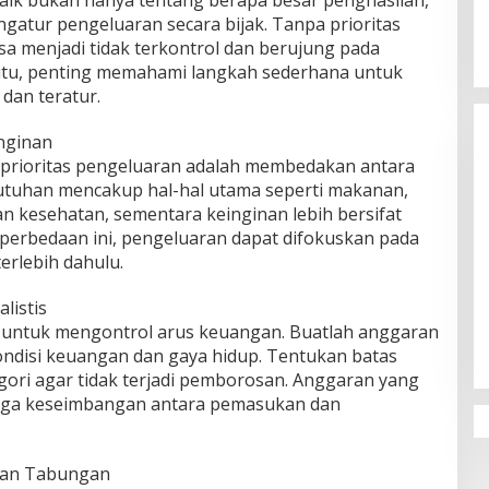
ik bukan hanya tentang berapa besar penghasilan,
gatur pengeluaran secara bijak. Tanpa prioritas
isa menjadi tidak terkontrol dan berujung pada
a itu, penting memahami langkah sederhana untuk
dan teratur.
nginan
prioritas pengeluaran adalah membedakan antara
utuhan mencakup hal-hal utama seperti makanan,
dan kesehatan, sementara keinginan lebih bersifat
rbedaan ini, pengeluaran dapat difokuskan pada
erlebih dahulu.
listis
g untuk mengontrol arus keuangan. Buatlah anggaran
ndisi keuangan dan gaya hidup. Tentukan batas
gori agar tidak terjadi pemborosan. Anggaran yang
aga keseimbangan antara pemasukan dan
dan Tabungan