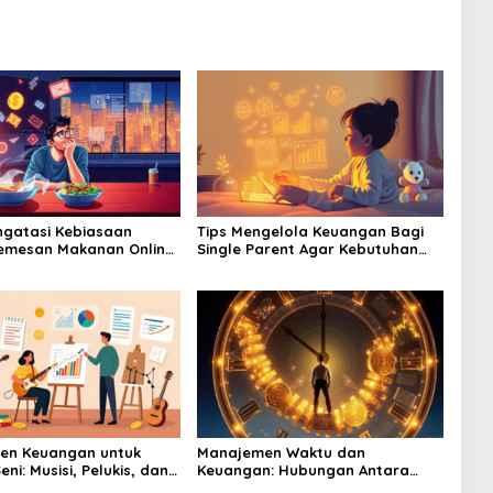
gatasi Kebiasaan
Tips Mengelola Keuangan Bagi
emesan Makanan Online
Single Parent Agar Kebutuhan
nguras Dompet Anda
Anak Tetap Terpenuhi
en Keuangan untuk
Manajemen Waktu dan
eni: Musisi, Pelukis, dan
Keuangan: Hubungan Antara
Produktivitas dan Cuan