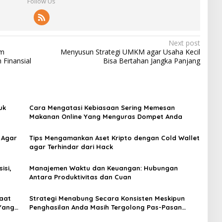
Follow Us
Next post
am
Menyusun Strategi UMKM agar Usaha Kecil
 Finansial
Bisa Bertahan Jangka Panjang
uk
Cara Mengatasi Kebiasaan Sering Memesan
Makanan Online Yang Menguras Dompet Anda
 Agar
Tips Mengamankan Aset Kripto dengan Cold Wallet
agar Terhindar dari Hack
isi,
Manajemen Waktu dan Keuangan: Hubungan
Antara Produktivitas dan Cuan
Saat
Strategi Menabung Secara Konsisten Meskipun
Yang
Penghasilan Anda Masih Tergolong Pas-Pasan
Setiap Bulan