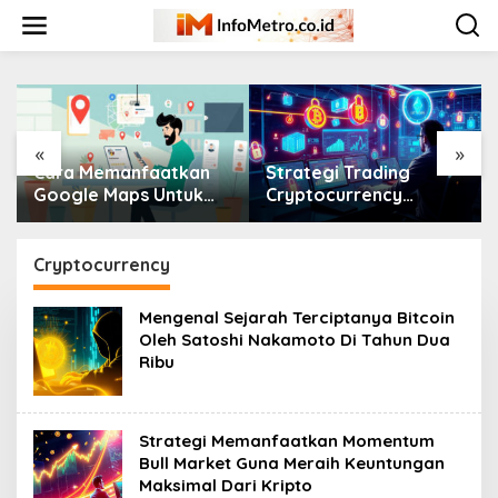
Skip
to
content
«
»
Cara Memanfaatkan
Strategi Trading
Google Maps Untuk
Cryptocurrency
Menarik Pelanggan
Terbaik Tahun Dua
Baru Ke Toko UMKM
Ribu Dua Puluh Enam
Mendatang
Cryptocurrency
Mengenal Sejarah Terciptanya Bitcoin
Oleh Satoshi Nakamoto Di Tahun Dua
Ribu
Strategi Memanfaatkan Momentum
Bull Market Guna Meraih Keuntungan
Maksimal Dari Kripto