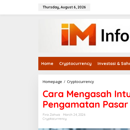
Skip
to
Thursday, August 6, 2026
content
Home
Cryptocurrency
Investasi & Sa
Cara
Homepage
/
Cryptocurrency
Mengasah
Cara Mengasah Intui
Intuisi
Bisnis
Pengamatan Pasar
Melalui
Pengamatan
Pasar
Fira Zahwa
March 24, 2026
Cryptocurrency