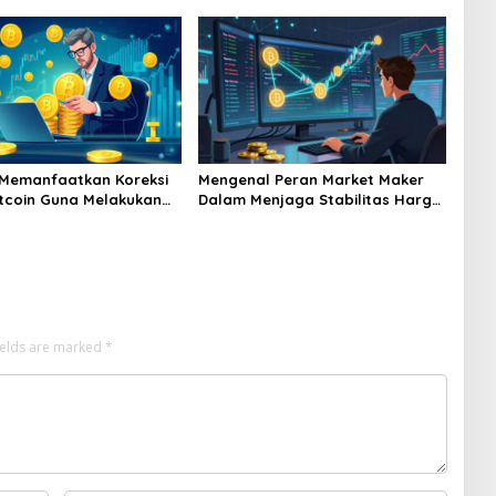
 Memanfaatkan Koreksi
Mengenal Peran Market Maker
tcoin Guna Melakukan
Dalam Menjaga Stabilitas Harga
i Aset Jangka Panjang
Di Bursa Kripto
ields are marked
*