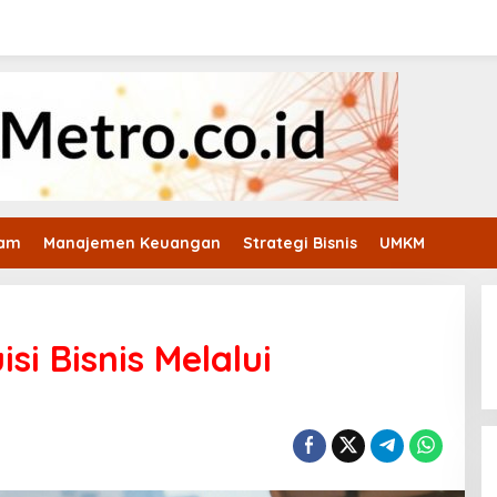
ham
Manajemen Keuangan
Strategi Bisnis
UMKM
si Bisnis Melalui