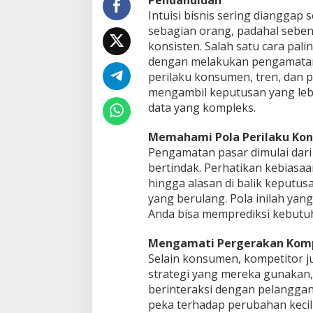
Pendahuluan
Intuisi bisnis sering dianggap
sebagian orang, padahal sebena
konsisten. Salah satu cara pali
dengan melakukan pengamata
perilaku konsumen, tren, dan 
mengambil keputusan yang lebi
data yang kompleks.
Memahami Pola Perilaku Ko
Pengamatan pasar dimulai dar
bertindak. Perhatikan kebiasa
hingga alasan di balik keputusa
yang berulang. Pola inilah yan
Anda bisa memprediksi kebutu
Mengamati Pergerakan Komp
Selain konsumen, kompetitor j
strategi yang mereka gunakan,
berinteraksi dengan pelanggan
peka terhadap perubahan kecil y