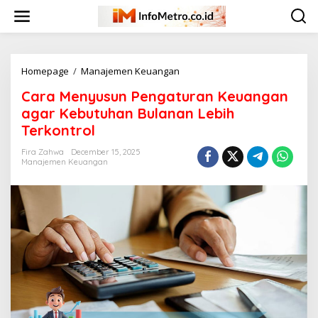
Skip
to
content
Cara
Homepage
/
Manajemen Keuangan
Menyusun
Cara Menyusun Pengaturan Keuangan
Pengaturan
Keuangan
agar Kebutuhan Bulanan Lebih
agar
Terkontrol
Kebutuhan
Bulanan
Fira Zahwa
December 15, 2025
Lebih
Manajemen Keuangan
Terkontrol