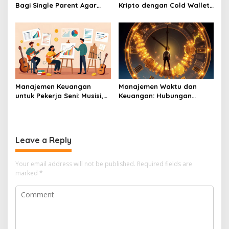
Bagi Single Parent Agar
Kripto dengan Cold Wallet
Kebutuhan Anak Tetap
agar Terhindar dari Hack
Terpenuhi
Manajemen Keuangan
Manajemen Waktu dan
untuk Pekerja Seni: Musisi,
Keuangan: Hubungan
Pelukis, dan Aktor
Antara Produktivitas dan
Cuan
Leave a Reply
Your email address will not be published.
Required fields are
marked
*