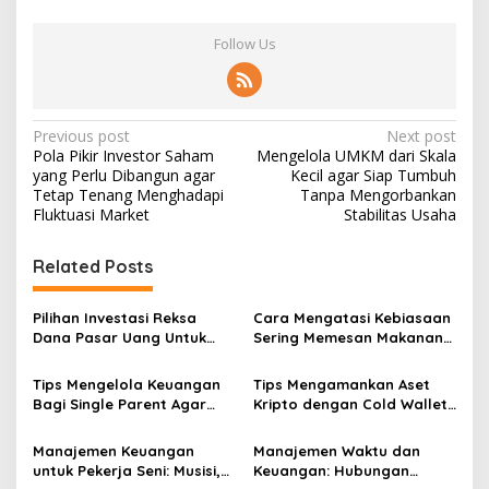
Follow Us
Post
Previous post
Next post
Pola Pikir Investor Saham
Mengelola UMKM dari Skala
navigation
yang Perlu Dibangun agar
Kecil agar Siap Tumbuh
Tetap Tenang Menghadapi
Tanpa Mengorbankan
Fluktuasi Market
Stabilitas Usaha
Related Posts
Pilihan Investasi Reksa
Cara Mengatasi Kebiasaan
Dana Pasar Uang Untuk
Sering Memesan Makanan
Pemula Yang Takut Rugi
Online Yang Menguras
Dompet Anda
Tips Mengelola Keuangan
Tips Mengamankan Aset
Bagi Single Parent Agar
Kripto dengan Cold Wallet
Kebutuhan Anak Tetap
agar Terhindar dari Hack
Terpenuhi
Manajemen Keuangan
Manajemen Waktu dan
untuk Pekerja Seni: Musisi,
Keuangan: Hubungan