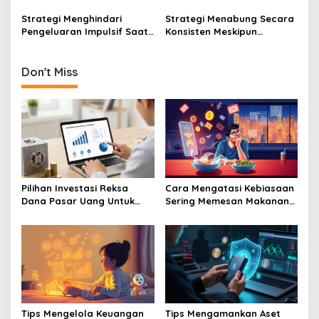
Pelukis, dan Aktor
Antara Produktivitas dan
Cuan
Strategi Menghindari
Strategi Menabung Secara
Pengeluaran Impulsif Saat
Konsisten Meskipun
Belanja Online Lewat
Penghasilan Anda Masih
Manajemen Keuangan Yang
Tergolong Pas-Pasan
Ketat
Setiap Bulan
Don't Miss
Pilihan Investasi Reksa
Cara Mengatasi Kebiasaan
Dana Pasar Uang Untuk
Sering Memesan Makanan
Pemula Yang Takut Rugi
Online Yang Menguras
Dompet Anda
Tips Mengelola Keuangan
Tips Mengamankan Aset