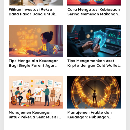
Pilihan Investasi Reksa
Cara Mengatasi Kebiasaan
Dana Pasar Uang Untuk
Sering Memesan Makanan
Pemula Yang Takut Rugi
Online Yang Menguras
Dompet Anda
Tips Mengelola Keuangan
Tips Mengamankan Aset
Bagi Single Parent Agar
Kripto dengan Cold Wallet
Kebutuhan Anak Tetap
agar Terhindar dari Hack
Terpenuhi
Manajemen Keuangan
Manajemen Waktu dan
untuk Pekerja Seni: Musisi,
Keuangan: Hubungan
Pelukis, dan Aktor
Antara Produktivitas dan
Cuan