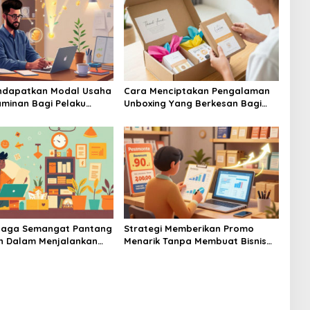
ndapatkan Modal Usaha
Cara Menciptakan Pengalaman
minan Bagi Pelaku
Unboxing Yang Berkesan Bagi
mula Banget
Pembeli Online Produk UMKM
njaga Semangat Pantang
Strategi Memberikan Promo
h Dalam Menjalankan
Menarik Tanpa Membuat Bisnis
MKM Skala Mikro
UMKM Anda Mengalami Kerugian