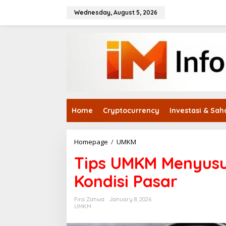
Skip
to
Wednesday, August 5, 2026
content
Home
Cryptocurrency
Investasi & Sa
Tips
Homepage
/
UMKM
UMKM
Tips UMKM Menyusu
Menyusun
Strategi
Kondisi Pasar
Harga
Sesuai
Kondisi
Fira Zahwa
January 8, 2026
Pasar
UMKM