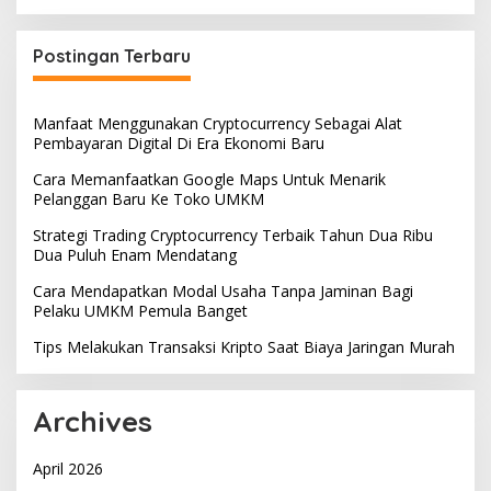
Postingan Terbaru
Manfaat Menggunakan Cryptocurrency Sebagai Alat
Pembayaran Digital Di Era Ekonomi Baru
Cara Memanfaatkan Google Maps Untuk Menarik
Pelanggan Baru Ke Toko UMKM
Strategi Trading Cryptocurrency Terbaik Tahun Dua Ribu
Dua Puluh Enam Mendatang
Cara Mendapatkan Modal Usaha Tanpa Jaminan Bagi
Pelaku UMKM Pemula Banget
Tips Melakukan Transaksi Kripto Saat Biaya Jaringan Murah
Archives
April 2026