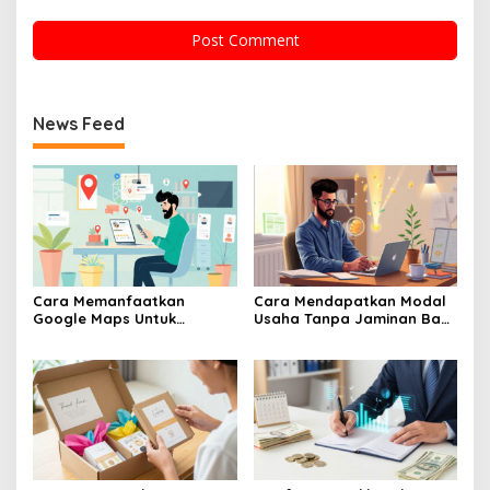
News Feed
Cara Memanfaatkan
Cara Mendapatkan Modal
Google Maps Untuk
Usaha Tanpa Jaminan Bagi
Menarik Pelanggan Baru Ke
Pelaku UMKM Pemula
Toko UMKM
Banget