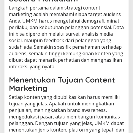
Langkah pertama dalam strategi content
marketing adalah memahami siapa target audiens
Anda. UMKM harus mengetahui demografi, minat,
perilaku, dan kebutuhan pelanggan potensial. Data
ini bisa diperoleh melalui survei, analisis media
sosial, maupun feedback dari pelanggan yang
sudah ada. Semakin spesifik pemahaman terhadap
audiens, semakin tinggi kemungkinan konten yang
dibuat dapat menarik perhatian dan menghasilkan
interaksi yang nyata.
Menentukan Tujuan Content
Marketing
Setiap konten yang dipublikasikan harus memiliki
tujuan yang jelas. Apakah untuk meningkatkan
penjualan, meningkatkan brand awareness,
mengedukasi pasar, atau membangun komunitas
pelanggan. Dengan tujuan yang jelas, UMKM dapat
menentukan jenis konten, platform yang tepat, dan