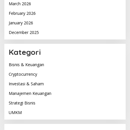
March 2026
February 2026
January 2026
December 2025
Kategori
Bisnis & Keuangan
Cryptocurrency
Investasi & Saham
Manajemen Keuangan
Strategi Bisnis
UMKM