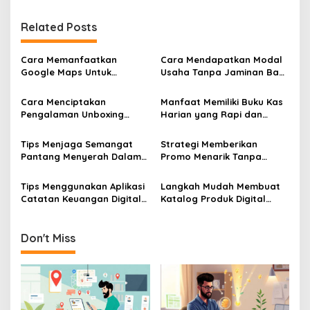
Related Posts
Cara Memanfaatkan
Cara Mendapatkan Modal
Google Maps Untuk
Usaha Tanpa Jaminan Bagi
Menarik Pelanggan Baru Ke
Pelaku UMKM Pemula
Toko UMKM
Banget
Cara Menciptakan
Manfaat Memiliki Buku Kas
Pengalaman Unboxing
Harian yang Rapi dan
Yang Berkesan Bagi
Terperinci
Pembeli Online Produk
Tips Menjaga Semangat
Strategi Memberikan
UMKM
Pantang Menyerah Dalam
Promo Menarik Tanpa
Menjalankan Bisnis UMKM
Membuat Bisnis UMKM Anda
Skala Mikro
Mengalami Kerugian
Tips Menggunakan Aplikasi
Langkah Mudah Membuat
Catatan Keuangan Digital
Katalog Produk Digital
Untuk Memantau
Menggunakan Aplikasi
Keuntungan UMKM Anda
Gratisan di Smartphone
Don't Miss