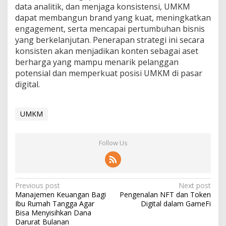
data analitik, dan menjaga konsistensi, UMKM
dapat membangun brand yang kuat, meningkatkan
engagement, serta mencapai pertumbuhan bisnis
yang berkelanjutan. Penerapan strategi ini secara
konsisten akan menjadikan konten sebagai aset
berharga yang mampu menarik pelanggan
potensial dan memperkuat posisi UMKM di pasar
digital.
UMKM
Follow Us
Post
Previous post
Next post
Manajemen Keuangan Bagi
Pengenalan NFT dan Token
navigation
Ibu Rumah Tangga Agar
Digital dalam GameFi
Bisa Menyisihkan Dana
Darurat Bulanan