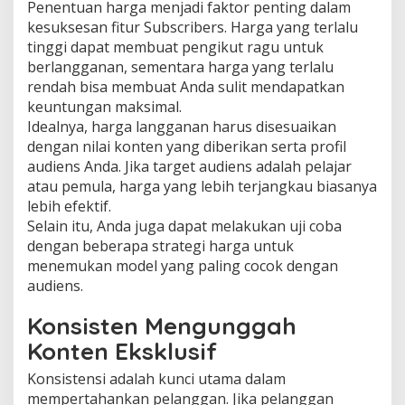
Penentuan harga menjadi faktor penting dalam
kesuksesan fitur Subscribers. Harga yang terlalu
tinggi dapat membuat pengikut ragu untuk
berlangganan, sementara harga yang terlalu
rendah bisa membuat Anda sulit mendapatkan
keuntungan maksimal.
Idealnya, harga langganan harus disesuaikan
dengan nilai konten yang diberikan serta profil
audiens Anda. Jika target audiens adalah pelajar
atau pemula, harga yang lebih terjangkau biasanya
lebih efektif.
Selain itu, Anda juga dapat melakukan uji coba
dengan beberapa strategi harga untuk
menemukan model yang paling cocok dengan
audiens.
Konsisten Mengunggah
Konten Eksklusif
Konsistensi adalah kunci utama dalam
mempertahankan pelanggan. Jika pelanggan