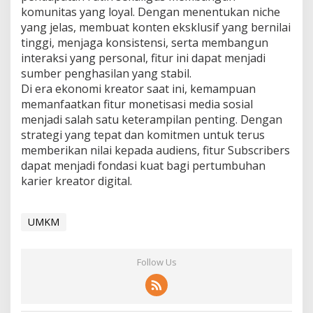
komunitas yang loyal. Dengan menentukan niche
yang jelas, membuat konten eksklusif yang bernilai
tinggi, menjaga konsistensi, serta membangun
interaksi yang personal, fitur ini dapat menjadi
sumber penghasilan yang stabil.
Di era ekonomi kreator saat ini, kemampuan
memanfaatkan fitur monetisasi media sosial
menjadi salah satu keterampilan penting. Dengan
strategi yang tepat dan komitmen untuk terus
memberikan nilai kepada audiens, fitur Subscribers
dapat menjadi fondasi kuat bagi pertumbuhan
karier kreator digital.
UMKM
Follow Us