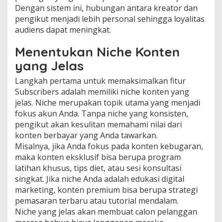
Dengan sistem ini, hubungan antara kreator dan
pengikut menjadi lebih personal sehingga loyalitas
audiens dapat meningkat.
Menentukan Niche Konten
yang Jelas
Langkah pertama untuk memaksimalkan fitur
Subscribers adalah memiliki niche konten yang
jelas. Niche merupakan topik utama yang menjadi
fokus akun Anda. Tanpa niche yang konsisten,
pengikut akan kesulitan memahami nilai dari
konten berbayar yang Anda tawarkan.
Misalnya, jika Anda fokus pada konten kebugaran,
maka konten eksklusif bisa berupa program
latihan khusus, tips diet, atau sesi konsultasi
singkat. Jika niche Anda adalah edukasi digital
marketing, konten premium bisa berupa strategi
pemasaran terbaru atau tutorial mendalam.
Niche yang jelas akan membuat calon pelanggan