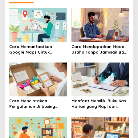
Cara Memanfaatkan
Cara Mendapatkan Modal
Google Maps Untuk
Usaha Tanpa Jaminan Bagi
Menarik Pelanggan Baru Ke
Pelaku UMKM Pemula
Toko UMKM
Banget
Cara Menciptakan
Manfaat Memiliki Buku Kas
Pengalaman Unboxing
Harian yang Rapi dan
Yang Berkesan Bagi
Terperinci
Pembeli Online Produk
UMKM