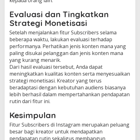
kepada orang lain.
Evaluasi dan Tingkatkan
Strategi Monetisasi
Setelah menjalankan fitur Subscribers selama
beberapa waktu, lakukan evaluasi terhadap
performanya. Perhatikan jenis konten mana yang
paling disukai pelanggan dan jenis konten mana
yang kurang menarik.
Dari hasil evaluasi tersebut, Anda dapat
meningkatkan kualitas konten serta menyesuaikan
strategi monetisasi. Kreator yang terus
beradaptasi dengan kebutuhan audiens biasanya
lebih berhasil dalam mempertahankan pendapatan
rutin dari fitur ini.
Kesimpulan
Fitur Subscribers di Instagram merupakan peluang
besar bagi kreator untuk mendapatkan
pendapatan rutin sekaligus membangun