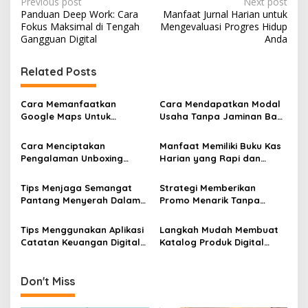
Post
Previous post
Next post
Panduan Deep Work: Cara
Manfaat Jurnal Harian untuk
navigation
Fokus Maksimal di Tengah
Mengevaluasi Progres Hidup
Gangguan Digital
Anda
Related Posts
Cara Memanfaatkan
Cara Mendapatkan Modal
Google Maps Untuk
Usaha Tanpa Jaminan Bagi
Menarik Pelanggan Baru Ke
Pelaku UMKM Pemula
Toko UMKM
Banget
Cara Menciptakan
Manfaat Memiliki Buku Kas
Pengalaman Unboxing
Harian yang Rapi dan
Yang Berkesan Bagi
Terperinci
Pembeli Online Produk
Tips Menjaga Semangat
Strategi Memberikan
UMKM
Pantang Menyerah Dalam
Promo Menarik Tanpa
Menjalankan Bisnis UMKM
Membuat Bisnis UMKM Anda
Skala Mikro
Mengalami Kerugian
Tips Menggunakan Aplikasi
Langkah Mudah Membuat
Catatan Keuangan Digital
Katalog Produk Digital
Untuk Memantau
Menggunakan Aplikasi
Keuntungan UMKM Anda
Gratisan di Smartphone
Don't Miss