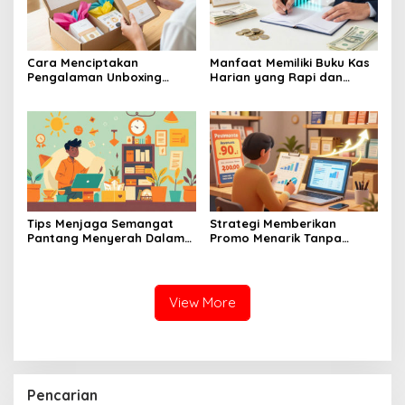
Cara Menciptakan
Manfaat Memiliki Buku Kas
Pengalaman Unboxing
Harian yang Rapi dan
Yang Berkesan Bagi
Terperinci
Pembeli Online Produk
UMKM
Tips Menjaga Semangat
Strategi Memberikan
Pantang Menyerah Dalam
Promo Menarik Tanpa
Menjalankan Bisnis UMKM
Membuat Bisnis UMKM Anda
Skala Mikro
Mengalami Kerugian
View More
Pencarian