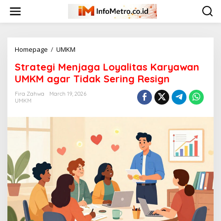
Skip
to
content
Strategi
Homepage
/
UMKM
Menjaga
Strategi Menjaga Loyalitas Karyawan
Loyalitas
Karyawan
UMKM agar Tidak Sering Resign
UMKM
agar
Fira Zahwa
March 19, 2026
UMKM
Tidak
Sering
Resign