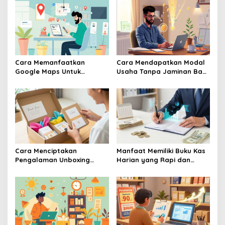
Cara Memanfaatkan
Cara Mendapatkan Modal
Google Maps Untuk
Usaha Tanpa Jaminan Bagi
Menarik Pelanggan Baru Ke
Pelaku UMKM Pemula
Toko UMKM
Banget
Cara Menciptakan
Manfaat Memiliki Buku Kas
Pengalaman Unboxing
Harian yang Rapi dan
Yang Berkesan Bagi
Terperinci
Pembeli Online Produk
UMKM