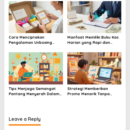
Toko UMKM
Banget
Cara Menciptakan
Manfaat Memiliki Buku Kas
Pengalaman Unboxing
Harian yang Rapi dan
Yang Berkesan Bagi
Terperinci
Pembeli Online Produk
UMKM
Tips Menjaga Semangat
Strategi Memberikan
Pantang Menyerah Dalam
Promo Menarik Tanpa
Menjalankan Bisnis UMKM
Membuat Bisnis UMKM Anda
Skala Mikro
Mengalami Kerugian
Leave a Reply