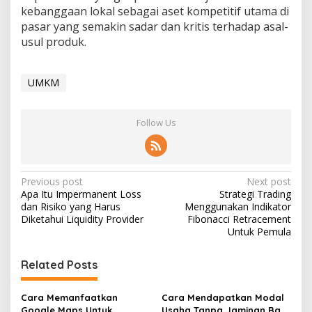
kebanggaan lokal sebagai aset kompetitif utama di
pasar yang semakin sadar dan kritis terhadap asal-
usul produk.
UMKM
Follow Us
Post
Previous post
Next post
Apa Itu Impermanent Loss
Strategi Trading
navigation
dan Risiko yang Harus
Menggunakan Indikator
Diketahui Liquidity Provider
Fibonacci Retracement
Untuk Pemula
Related Posts
Cara Memanfaatkan
Cara Mendapatkan Modal
Google Maps Untuk
Usaha Tanpa Jaminan Bagi