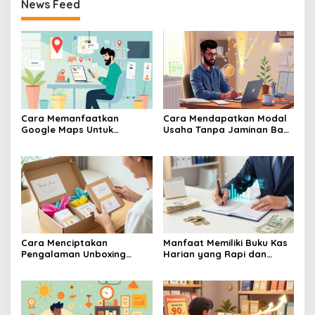
News Feed
Cara Memanfaatkan
Cara Mendapatkan Modal
Google Maps Untuk
Usaha Tanpa Jaminan Bagi
Menarik Pelanggan Baru Ke
Pelaku UMKM Pemula
Toko UMKM
Banget
Cara Menciptakan
Manfaat Memiliki Buku Kas
Pengalaman Unboxing
Harian yang Rapi dan
Yang Berkesan Bagi
Terperinci
Pembeli Online Produk
UMKM