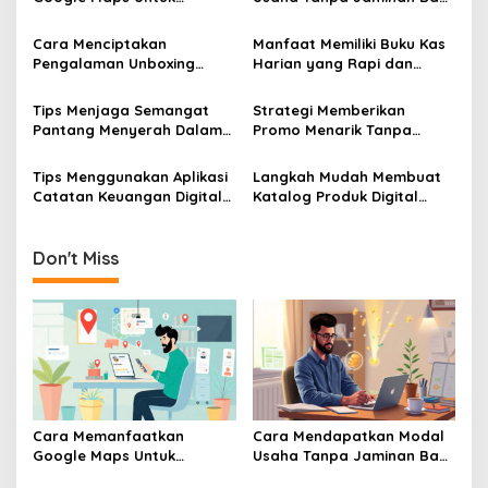
Menarik Pelanggan Baru Ke
Pelaku UMKM Pemula
Toko UMKM
Banget
Cara Menciptakan
Manfaat Memiliki Buku Kas
Pengalaman Unboxing
Harian yang Rapi dan
Yang Berkesan Bagi
Terperinci
Pembeli Online Produk
Tips Menjaga Semangat
Strategi Memberikan
UMKM
Pantang Menyerah Dalam
Promo Menarik Tanpa
Menjalankan Bisnis UMKM
Membuat Bisnis UMKM Anda
Skala Mikro
Mengalami Kerugian
Tips Menggunakan Aplikasi
Langkah Mudah Membuat
Catatan Keuangan Digital
Katalog Produk Digital
Untuk Memantau
Menggunakan Aplikasi
Keuntungan UMKM Anda
Gratisan di Smartphone
Don't Miss
Cara Memanfaatkan
Cara Mendapatkan Modal
Google Maps Untuk
Usaha Tanpa Jaminan Bagi
Menarik Pelanggan Baru Ke
Pelaku UMKM Pemula