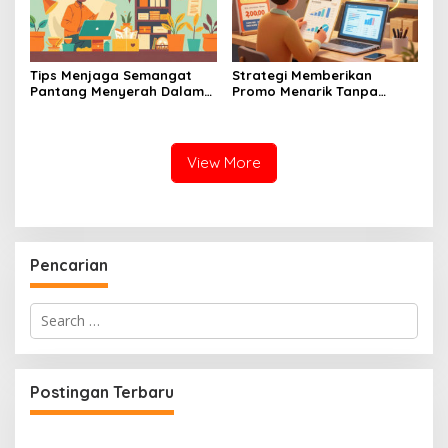
Tips Menjaga Semangat
Strategi Memberikan
Pantang Menyerah Dalam
Promo Menarik Tanpa
Menjalankan Bisnis UMKM
Membuat Bisnis UMKM Anda
Skala Mikro
Mengalami Kerugian
View More
Pencarian
Search
for:
Postingan Terbaru