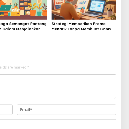
njaga Semangat Pantang
Strategi Memberikan Promo
h Dalam Menjalankan
Menarik Tanpa Membuat Bisnis
MKM Skala Mikro
UMKM Anda Mengalami Kerugian
ields are marked
*