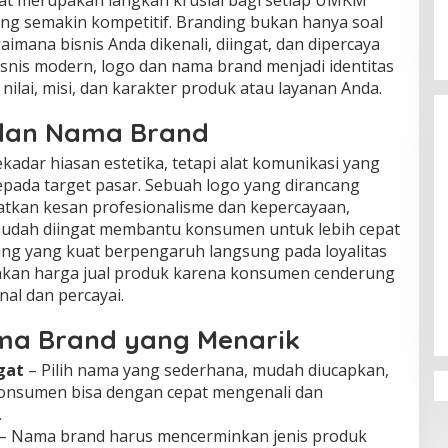
t merupakan langkah krusial bagi setiap UMKM
ang semakin kompetitif. Branding bukan hanya soal
imana bisnis Anda dikenali, diingat, dan dipercaya
snis modern, logo dan nama brand menjadi identitas
nilai, misi, dan karakter produk atau layanan Anda.
 dan Nama Brand
adar hiasan estetika, tetapi alat komunikasi yang
ada target pasar. Sebuah logo yang dirancang
kan kesan profesionalisme dan kepercayaan,
udah diingat membantu konsumen untuk lebih cepat
ng yang kuat berpengaruh langsung pada loyalitas
ahkan harga jual produk karena konsumen cenderung
al dan percayai.
ma Brand yang Menarik
gat
– Pilih nama yang sederhana, mudah diucapkan,
konsumen bisa dengan cepat mengenali dan
.
– Nama brand harus mencerminkan jenis produk