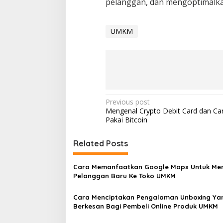
pelanggan, dan mengoptimalkan
UMKM
Post
Previous post
Mengenal Crypto Debit Card dan Ca
navigation
Pakai Bitcoin
Related Posts
Cara Memanfaatkan Google Maps Untuk Men
Pelanggan Baru Ke Toko UMKM
Cara Menciptakan Pengalaman Unboxing Ya
Berkesan Bagi Pembeli Online Produk UMKM