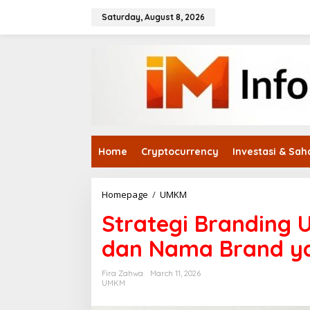
Skip
to
Saturday, August 8, 2026
content
Home
Cryptocurrency
Investasi & Sa
Strategi
Homepage
/
UMKM
Branding
Strategi Branding
UMKM:
Cara
dan Nama Brand y
Membuat
Logo
dan
Fira Zahwa
March 11, 2026
Nama
UMKM
Brand
yang