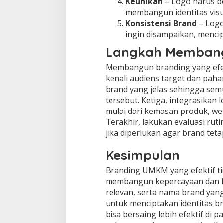
Keunikan
– Logo harus be
membangun identitas visu
Konsistensi Brand
– Logo
ingin disampaikan, menci
Langkah Memban
Membangun branding yang efek
kenali audiens target dan paha
brand yang jelas sehingga sem
tersebut. Ketiga, integrasikan
mulai dari kemasan produk, webs
Terakhir, lakukan evaluasi rut
jika diperlukan agar brand tet
Kesimpulan
Branding UMKM yang efektif tid
membangun kepercayaan dan lo
relevan, serta nama brand yan
untuk menciptakan identitas b
bisa bersaing lebih efektif di 