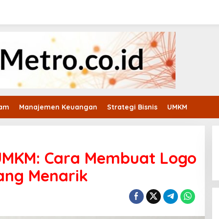
ham
Manajemen Keuangan
Strategi Bisnis
UMKM
 UMKM: Cara Membuat Logo
ang Menarik