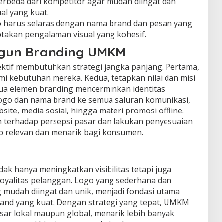
rbeda dari kompetitor agar mudah diingat dan
al yang kuat.
 harus selaras dengan nama brand dan pesan yang
ptakan pengalaman visual yang kohesif.
gun Branding UMKM
tif membutuhkan strategi jangka panjang. Pertama,
mi kebutuhan mereka. Kedua, tetapkan nilai dan misi
ua elemen branding mencerminkan identitas
 logo dan nama brand ke semua saluran komunikasi,
ite, media sosial, hingga materi promosi offline.
in terhadap persepsi pasar dan lakukan penyesuaian
ap relevan dan menarik bagi konsumen.
ak hanya meningkatkan visibilitas tetapi juga
yalitas pelanggan. Logo yang sederhana dan
g mudah diingat dan unik, menjadi fondasi utama
rand yang kuat. Dengan strategi yang tepat, UMKM
pasar lokal maupun global, menarik lebih banyak