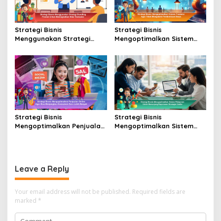
Strategi Bisnis
Strategi Bisnis
Menggunakan Strategi
Mengoptimalkan Sistem
Bundling Produk Untuk
Produksi Agar Tidak
Meningkatkan Nilai
Mengalami Pemborosan
Transaksi
Biaya
Strategi Bisnis
Strategi Bisnis
Mengoptimalkan Penjualan
Mengoptimalkan Sistem
Online Agar Bisa
Pelaporan untuk
Menjangkau Konsumen
Menunjang Keputusan
Baru Lebih Banyak
Strategis Usaha
Leave a Reply
Your email address will not be published.
Required fields are
marked
*