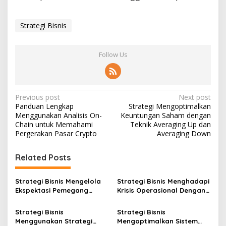
Strategi Bisnis
Follow Us
Post
Previous post
Next post
Panduan Lengkap
Strategi Mengoptimalkan
navigation
Menggunakan Analisis On-
Keuntungan Saham dengan
Chain untuk Memahami
Teknik Averaging Up dan
Pergerakan Pasar Crypto
Averaging Down
Related Posts
Strategi Bisnis Mengelola
Strategi Bisnis Menghadapi
Ekspektasi Pemegang
Krisis Operasional Dengan
Saham Agar Pertumbuhan
Pendekatan Manajemen
Usaha Lebih Stabil
Risiko Tepat
Strategi Bisnis
Strategi Bisnis
Menggunakan Strategi
Mengoptimalkan Sistem