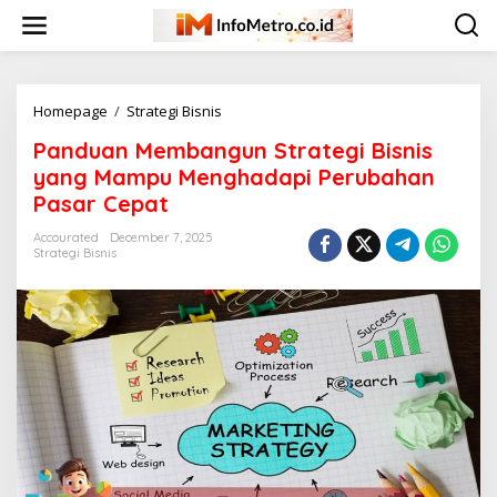
Skip
to
content
Panduan
Homepage
/
Strategi Bisnis
Membangun
Panduan Membangun Strategi Bisnis
Strategi
Bisnis
yang Mampu Menghadapi Perubahan
yang
Pasar Cepat
Mampu
Menghadapi
Accourated
December 7, 2025
Perubahan
Strategi Bisnis
Pasar
Cepat