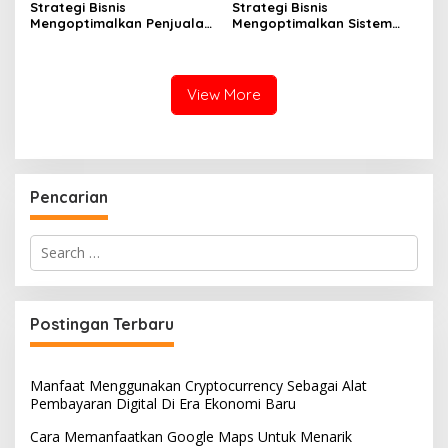
Strategi Bisnis
Strategi Bisnis
Mengoptimalkan Penjualan
Mengoptimalkan Sistem
Online Agar Bisa
Pelaporan untuk
Menjangkau Konsumen
Menunjang Keputusan
Baru Lebih Banyak
Strategis Usaha
View More
Pencarian
Search
for:
Postingan Terbaru
Manfaat Menggunakan Cryptocurrency Sebagai Alat
Pembayaran Digital Di Era Ekonomi Baru
Cara Memanfaatkan Google Maps Untuk Menarik