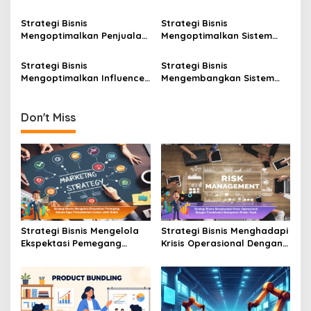
Bundling Produk Untuk
Produksi Agar Tidak
Meningkatkan Nilai
Mengalami Pemborosan
Strategi Bisnis
Strategi Bisnis
Transaksi
Biaya
Mengoptimalkan Penjualan
Mengoptimalkan Sistem
Online Agar Bisa
Pelaporan untuk
Menjangkau Konsumen
Menunjang Keputusan
Strategi Bisnis
Strategi Bisnis
Baru Lebih Banyak
Strategis Usaha
Mengoptimalkan Influencer
Mengembangkan Sistem
Marketing Untuk
Evaluasi Berkala Untuk
Meningkatkan Awareness
Perbaikan Kinerja Usaha
Produk Baru
Don't Miss
Strategi Bisnis Mengelola
Strategi Bisnis Menghadapi
Ekspektasi Pemegang
Krisis Operasional Dengan
Saham Agar Pertumbuhan
Pendekatan Manajemen
Usaha Lebih Stabil
Risiko Tepat