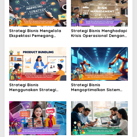
Strategi Bisnis Mengelola
Strategi Bisnis Menghadapi
Ekspektasi Pemegang
Krisis Operasional Dengan
Saham Agar Pertumbuhan
Pendekatan Manajemen
Usaha Lebih Stabil
Risiko Tepat
Strategi Bisnis
Strategi Bisnis
Menggunakan Strategi
Mengoptimalkan Sistem
Bundling Produk Untuk
Produksi Agar Tidak
Meningkatkan Nilai
Mengalami Pemborosan
Transaksi
Biaya