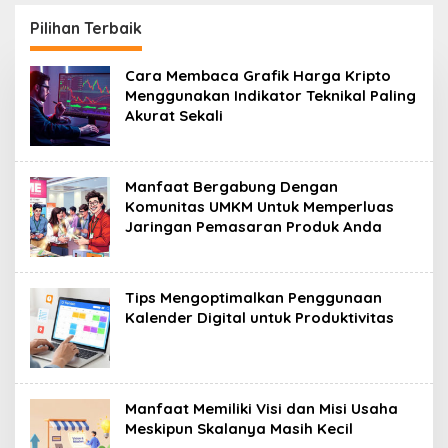
at
Baru Ke Toko UMKM
Ribu Dua Puluh
 Digital Di
Mendatang
Pilihan Terbaik
i Baru
InfoMetro
Cara Membaca Grafik Harga Kripto
Menggunakan Indikator Teknikal Paling
Akurat Sekali
Manfaat Bergabung Dengan
Komunitas UMKM Untuk Memperluas
Jaringan Pemasaran Produk Anda
Tips Mengoptimalkan Penggunaan
Kalender Digital untuk Produktivitas
Manfaat Memiliki Visi dan Misi Usaha
Meskipun Skalanya Masih Kecil