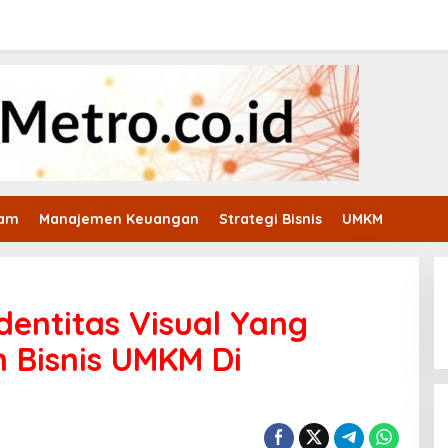
ham
Manajemen Keuangan
Strategi Bisnis
UMKM
dentitas Visual Yang
 Bisnis UMKM Di