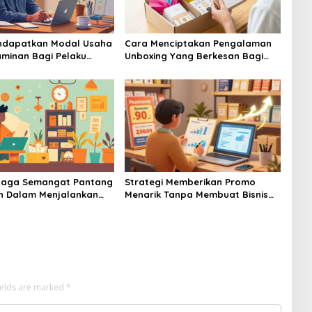
ndapatkan Modal Usaha
Cara Menciptakan Pengalaman
minan Bagi Pelaku
Unboxing Yang Berkesan Bagi
mula Banget
Pembeli Online Produk UMKM
njaga Semangat Pantang
Strategi Memberikan Promo
h Dalam Menjalankan
Menarik Tanpa Membuat Bisnis
MKM Skala Mikro
UMKM Anda Mengalami Kerugian
ields are marked
*