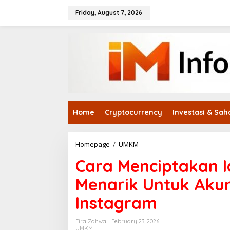
Skip
to
Friday, August 7, 2026
content
Home
Cryptocurrency
Investasi & Sa
Cara
Homepage
/
UMKM
Menciptakan
Cara Menciptakan I
Identitas
Visual
Menarik Untuk Akun
Yang
Menarik
Instagram
Untuk
Akun
Bisnis
Fira Zahwa
February 23, 2026
UMKM
UMKM