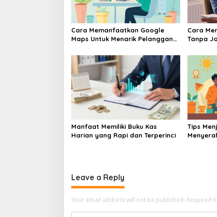
Cara Memanfaatkan Google
Cara Me
Maps Untuk Menarik Pelanggan
Tanpa Ja
Baru Ke Toko UMKM
UMKM Pe
Manfaat Memiliki Buku Kas
Tips Me
Harian yang Rapi dan Terperinci
Menyera
Bisnis U
Leave a Reply
Your email address will not be published.
Required f