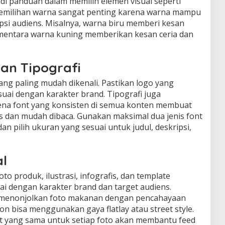
jadi panduan dalam memilih elemen visual seperti
 Pemilihan warna sangat penting karena warna mampu
si audiens. Misalnya, warna biru memberi kesan
ementara warna kuning memberikan kesan ceria dan
dan Tipografi
ang paling mudah dikenali. Pastikan logo yang
suai dengan karakter brand. Tipografi juga
na font yang konsisten di semua konten membuat
s dan mudah dibaca. Gunakan maksimal dua jenis font
dan pilih ukuran yang sesuai untuk judul, deskripsi,
l
o produk, ilustrasi, infografis, dan template
uai dengan karakter brand dan target audiens.
a menonjolkan foto makanan dengan pencahayaan
on bisa menggunakan gaya flatlay atau street style.
t yang sama untuk setiap foto akan membantu feed