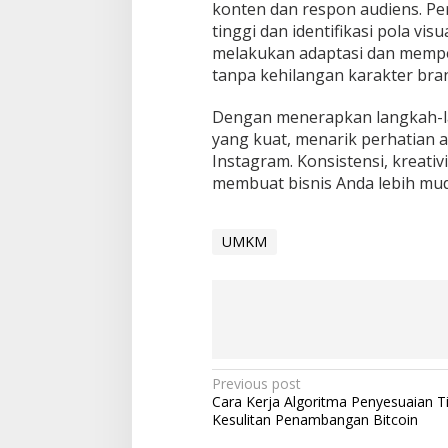
konten dan respon audiens. P
tinggi dan identifikasi pola vis
melakukan adaptasi dan memper
tanpa kehilangan karakter bra
Dengan menerapkan langkah-la
yang kuat, menarik perhatian 
Instagram. Konsistensi, kreativi
membuat bisnis Anda lebih mudah
UMKM
Post
Previous post
Cara Kerja Algoritma Penyesuaian T
navigation
Kesulitan Penambangan Bitcoin