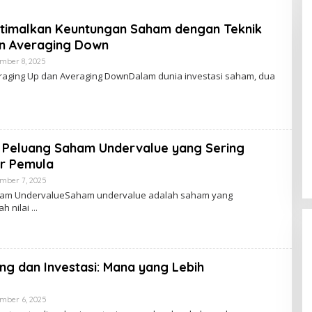
timalkan Keuntungan Saham dengan Teknik
an Averaging Down
By
mber 8, 2025
Accourated
ging Up dan Averaging DownDalam dunia investasi saham, dua
 Peluang Saham Undervalue yang Sering
or Pemula
By
mber 7, 2025
Accourated
m UndervalueSaham undervalue adalah saham yang
h nilai
ng dan Investasi: Mana yang Lebih
?
By
mber 6, 2025
Fira