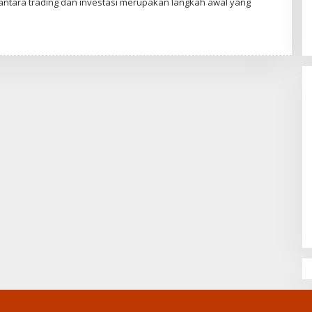
tara trading dan investasi merupakan langkah awal yang
Zahwa