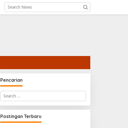
Pencarian
Search
for:
ips Melakukan Transaksi
Manfaat Menggunakan
ripto Saat Biaya Jaringan
Cryptocurrency Sebagai
urah
Alat Pembayaran Digital Di
Postingan Terbaru
Era Ekonomi Baru