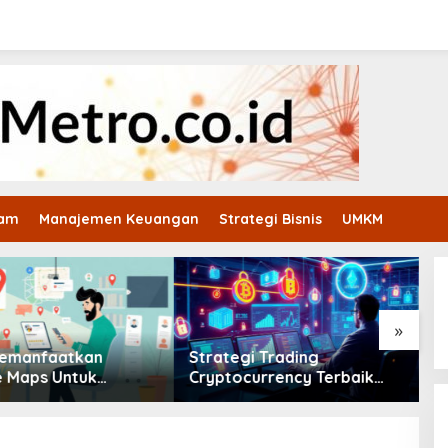
ham
Manajemen Keuangan
Strategi Bisnis
UMKM
»
gi Trading
Cara Mendapatkan Modal
T
currency Terbaik
Usaha Tanpa Jaminan Bagi
K
Dua Ribu Dua Puluh
Pelaku UMKM Pemula
M
Mendatang
Banget