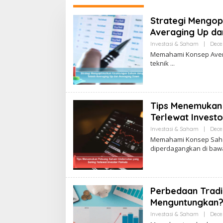
Strategi Mengop
Averaging Up d
Investasi & Saham
|
Dece
Memahami Konsep Avera
teknik
Tips Menemukan
Terlewat Invest
Investasi & Saham
|
Dece
Memahami Konsep Saha
diperdagangkan di bawa
Perbedaan Tradi
Menguntungkan
Investasi & Saham
|
Dece